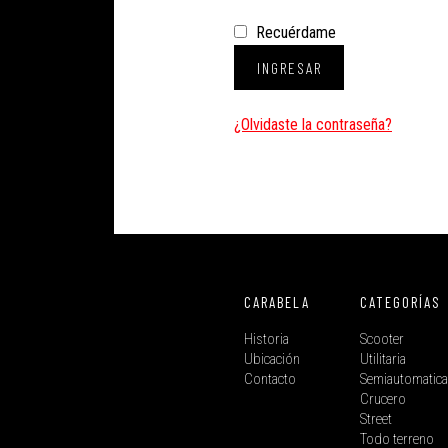
I
C
Recuérdame
I
INGRESAR
O
A
¿Olvidaste la contraseña?
V
I
S
O
D
E
P
CARABELA
CATEGORÍAS
R
I
Historia
Scooter
V
Ubicación
Utilitaria
Contacto
Semiautomatic
A
Crucero
C
Street
I
Todo terreno