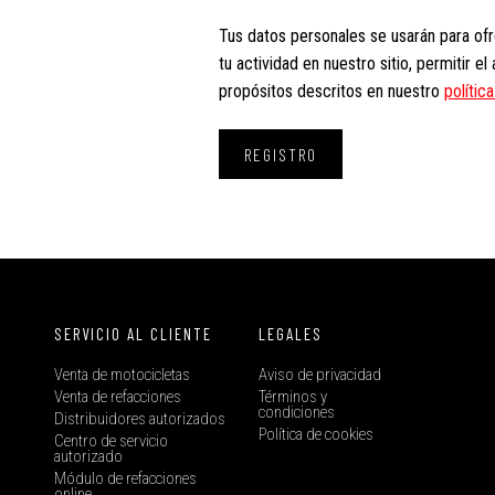
Tus datos personales se usarán para of
tu actividad en nuestro sitio, permitir e
propósitos descritos en nuestro
polític
REGISTRO
SERVICIO AL CLIENTE
LEGALES
Venta de motocicletas
Aviso de privacidad
Venta de refacciones
Términos y
condiciones
a
Distribuidores autorizados
Política de cookies
Centro de servicio
autorizado
Módulo de refacciones
online